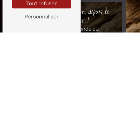
Tout refuser
Comme à la maison, depuis le
Personnaliser
Mercantour !
Pour toute demande ou
renseignement sur nos produits
et plats traiteur, n’hésitez pas à
nous contacter.
Contactez-nous