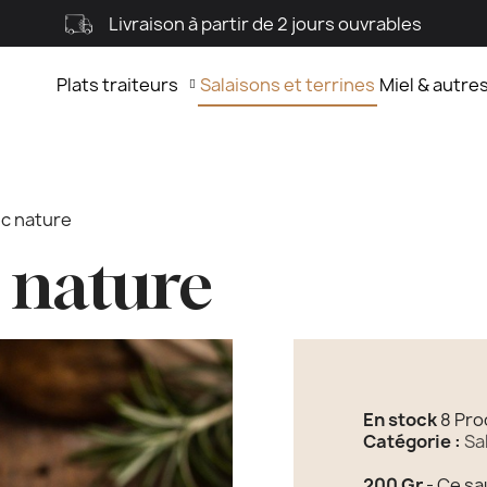
Payement sécurisé
Plats traiteurs
Salaisons et terrines
Miel & autre
c nature
 nature
En stock
8 Pro
Catégorie :
Sa
200 Gr
- Ce sa