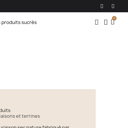
Livraison 
s produits sucrés
duits
laisons et terrines
ucisson sec nature fabriqué par