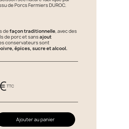
issu de Porcs Fermiers DUROC.
és de
façon traditionnelle
, avec des
s de porc et sans
ajout
Les conservateurs sont
poivre, épices, sucre et alcool.
 €
TTC
Ajouter au panier